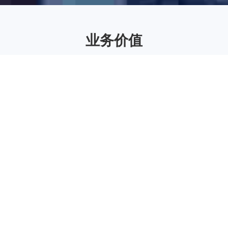
业务价值
降低内部管理风险
完善标准评级规则、、、提高规则运算效率、、、、响
应监管规则变化