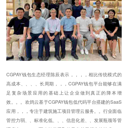
CGPAY钱包生态经理陈辰表示，，，，相比传统模式的
高成本、、、、长周期，，，CGPAY钱包平台能够在满
足复杂场景应用的基础上让企业做到真正的降本增
效。。。欢鸽云基于CGPAY钱包低代码平台搭建的SaaS
应用，，，专注于建筑施⼯项⽬管理云服务。。行业面临
管控力弱、、标准化低、、、信息化差、、发展瓶颈等管