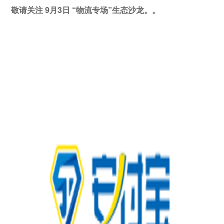
敬请关注 9月3日 “物流专场”生态沙龙。。